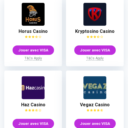
Horus Casino
Kryptosino Casino
Jouer avec VISA
Jouer avec VISA
T&Cs Apply
T&Cs Apply
Haz Casino
Vegaz Casino
Jouer avec VISA
Jouer avec VISA